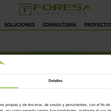
SOLUCIONES
CONSULTORÍA
PROYECTO
VISÍTANOS
Avda. de Doña Urraca nº91,
Detalles
Caldas de Reis, Pontevedra, 36650
España
s propias y de terceros, de sesión y persistentes, con el fin de 
b, así como permitir ciertas funcionalidades, mediante el uso de 