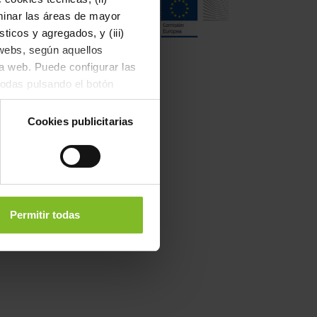
rminar las áreas de mayor
ticos y agregados, y (iii)
 webs, según aquellos
a web. Puede configurar las
todas pulsando el botón
la web en el botón "Rechazar
Cookies publicitarias
Permitir todas