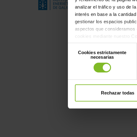
analizar el tráfico y uso de 
interés en base a la cantidad 
gestionar los espacios public
aspectos que consideramos d
cookies mediante nuestro Con
“Aceptar” o bien, rechazar t
Selección
Todas"
Cookies estrictamente
de
necesarias
consentimiento
Rechazar todas