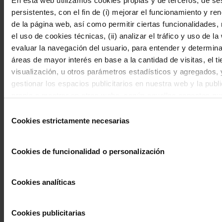
En esta web utilizamos cookies propias y de terceros, de se
Los datos podrán ser comunicados a encargados de
persistentes, con el fin de (i) mejorar el funcionamiento y re
tratamiento que realicen tareas de gestión de envío de
de la página web, así como permitir ciertas funcionalidades,
comunicaciones, así como la gestión de redes sociales. Se
el uso de cookies técnicas, (ii) analizar el tráfico y uso de la
realizan transferencias internacionales de datos a los
evaluar la navegación del usuario, para entender y determina
Estados Unidos de América amparadas bajo el Privacy
áreas de mayor interés en base a la cantidad de visitas, el t
Shield, a través del encargado de tratamiento Google
visualización, u otros parámetros estadísticos y agregados, y 
(Gsuite).
gestionar los espacios publicitarios en nuestra web y la publ
Tratamiento de datos de
propia a mostrar en otras webs, según aquellos aspectos qu
“Seguridad”
consideramos del interés del usuario de acuerdo con su nav
Selección
por nuestra web. Puede configurar las cookies mediante nue
Cookies estrictamente necesarias
de
1. ¿Qué tipo de datos personales
Configurador disponible mediante el botón “Personalizar”, ac
consentimiento
tratamos?
todas pulsando el botón “Aceptar” o bien, rechazar todas exc
Cookies de funcionalidad o personalización
necesarias para el correcto funcionamiento de la web en el 
Datos identificativos:
nombre, DNI, dirección,
"Rechazar Todas"
teléfono, firma, imagen/voz.
Cookies analíticas
2. ¿Con qué finalidad tratamos sus datos
personales?
Cookies publicitarias
Tratamos los datos personales para garantizar la