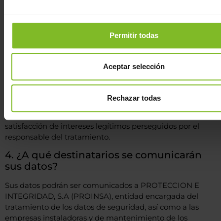
seguridad de las instalaciones de la empresa mediante la
grabación de imágenes de video (videovigilancia).
También tratamos los datos para gestionar el control de
Permitir todas
accesos.
Los datos personales se conservarán como máximo
durante los plazos legales previstos (un mes).
Aceptar selección
3. ¿Cuál es la legitimación para el
tratamiento de sus datos?
Rechazar todas
La base legal para el tratamiento de sus datos es la
satisfacción de intereses legítimos perseguidos por el
responsable del tratamiento.
4. ¿A qué destinatarios se comunicarán
sus datos?
Sus datos podrán ser comunicados a PROTECCION E
INTEGRIDAD, S.A (PROINSA), entidad encargada del
tratamiento de los datos de seguridad, así como a las
empresas instaladoras y de mantenimiento de los